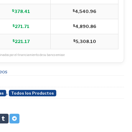
$
$
378.41
4,540.96
$
$
271.71
4,890.86
$
$
221.17
5,308.10
nados por el financiamiento de su banco emisor.
seos
,
as
Todos los Productos