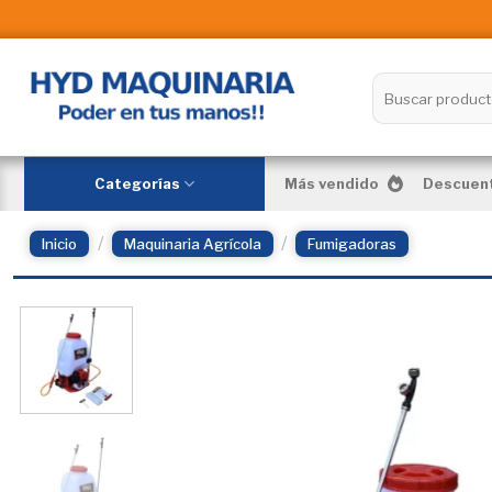
Skip
to
content
Buscar
por:
Categorías
Más vendido
Descuent
/
/
Inicio
Maquinaria Agrícola
Fumigadoras