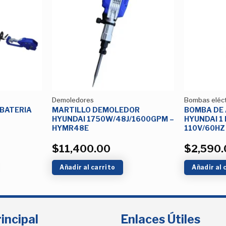
Añadir
Añadir
a la
a la
Lista de
Lista de
deseos
deseos
Demoledores
Bombas eléct
 BATERIA
MARTILLO DEMOLEDOR
BOMBA DE 
HYUNDAI 1750W/48J/1600GPM –
HYUNDAI 1
HYMR48E
110V/60HZ
$
11,400.00
$
2,590.
Añadir al carrito
Añadir al 
incipal
Enlaces Útiles