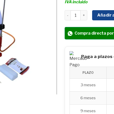
IVA incluido
Fumigadora Aspersora 25L
Añadir a
Compra directa po
Paga a plazos
PLAZO
3 meses
6 meses
9 meses