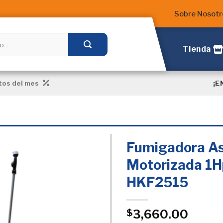
Sobre Nosotr
Tienda
¡E
os del mes
Fumigadora As
Motorizada 1H
HKF2515
Añadir
a la
Lista
de
3,660.00
$
deseos