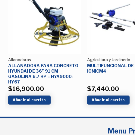
Añadir
a la
Lista de
deseos
Allanadoras
Agricultura y Jardineria
ALLANADORA PARA CONCRETO
MULTIFUNCIONAL DE
HYUNDAI DE 36″ 91 CM
IONICM4
GASOLINA 6.7 HP – HYA9000-
HY67
$
16,900.00
$
7,440.00
Añadir al carrito
Añadir al carrito
Menu Pr