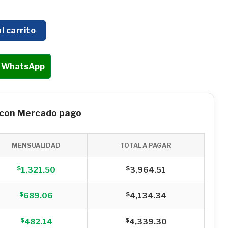
 De Doble Varilla Motorizada 1Hp De 2 Tiempos 26 CC Husk
l carrito
r WhatsApp
 con Mercado pago
MENSUALIDAD
TOTAL A PAGAR
$
$
1,321.50
3,964.51
$
$
689.06
4,134.34
$
$
482.14
4,339.30