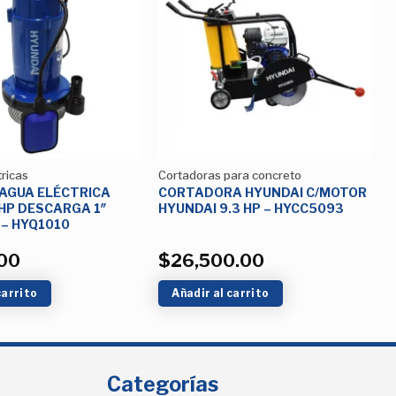
Añadir
Añadir
a la
a la
Lista de
Lista de
deseos
deseos
ricas
Cortadoras para concreto
AGUA ELÉCTRICA
CORTADORA HYUNDAI C/MOTOR
 HP DESCARGA 1″
HYUNDAI 9.3 HP – HYCC5093
 – HYQ1010
00
$
26,500.00
carrito
Añadir al carrito
Categorías