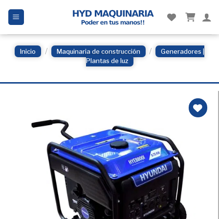
Skip
to
content
/
/
Inicio
Maquinaria de construcción
Generadores |
Plantas de luz
Añadir
a la
Lista
de
deseos