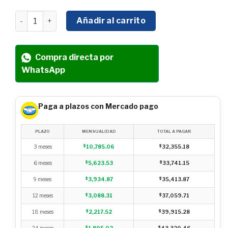
GENERADOR INVERTER HYUNDAI 8.7KW C/MOTOR 15 HP 1
Añadir al carrito
Compra directa por
WhatsApp
Paga a plazos con Mercado pago
PLAZO
MENSUALIDAD
TOTAL A PAGAR
3 meses
$
10,785.06
$
32,355.18
6 meses
$
5,623.53
$
33,741.15
9 meses
$
3,934.87
$
35,413.87
12 meses
$
3,088.31
$
37,059.71
18 meses
$
2,217.52
$
39,915.28
24 meses
$
1,805.02
$
43,320.46