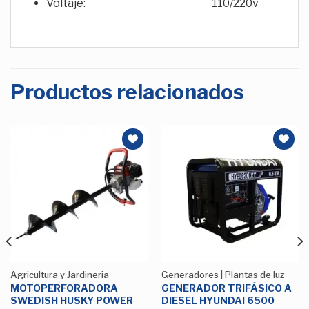
Voltaje: 110/220v
Productos relacionados
Añadir
Añadir
a la
a la
Lista de
Lista de
deseos
deseos
Agricultura y Jardineria
Generadores | Plantas de luz
MOTOPERFORADORA
GENERADOR TRIFÁSICO A
SWEDISH HUSKY POWER
DIESEL HYUNDAI 6500