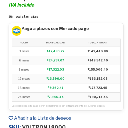
IVA incluido
Sin existencias
Paga a plazos con Mercado pago
PLAZO
MENSUALIDAD
TOTAL A PAGAR
3 meses
$
47,480.27
$
142,440.80
6 meses
$
24,757.07
$
148,542.40
9 meses
$
17,322.93
$
155,906.40
12 meses
$
13,596.00
$
163,152.05
18 meses
$
9,762.41
$
175,723.45
24 meses
$
7,946.44
$
190,714.45
Las condiciones de pago serán determinados por el financiamiento de su banco emisor.
Añadir a la Lista de deseos
SKU:
VOLTRON 18000