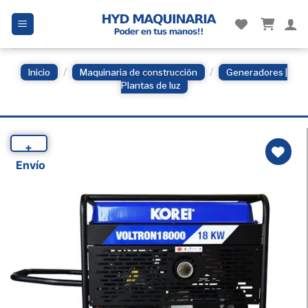
Skip
to
content
/
/
Inicio
Maquinaria de construcción
Generadores |
Plantas de luz
+
Envío
Añadir
a la
Lista
de
deseos