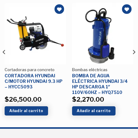
Añadir
Añadir
a la
a la
Lista de
Lista de
deseos
deseos
Cortadoras para concreto
Bombas eléctricas
CORTADORA HYUNDAI
BOMBA DE AGUA
C/MOTOR HYUNDAI 9.3 HP
ELÉCTRICA HYUNDAI 3/4
– HYCC5093
HP DESCARGA 1″
110V/60HZ – HYQ7510
$
26,500.00
$
2,270.00
Añadir al carrito
Añadir al carrito