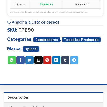
24 meses
$
2,356.13
$
56,547.20
Las condiciones de pago serán determinados por el financiamiento de su banco emisor.
Añadir a la Lista de deseos
SKU:
TPB90
Categorías:
,
Compresores
Todos los Productos
Marca:
Hyundai
Descripción