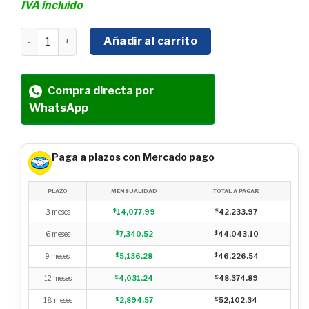
IVA incluido
ROMPEDOR NEUMÁTICO TIPO TORNILLO RANGO DE OPER
Añadir al carrito
Compra directa por
WhatsApp
Paga a plazos con Mercado pago
PLAZO
MENSUALIDAD
TOTAL A PAGAR
3 meses
$
14,077.99
$
42,233.97
6 meses
$
7,340.52
$
44,043.10
9 meses
$
5,136.28
$
46,226.54
12 meses
$
4,031.24
$
48,374.89
18 meses
$
2,894.57
$
52,102.34