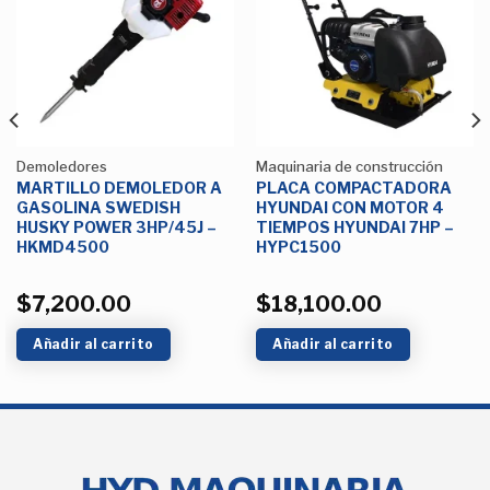
a la
a la
Lista de
Lista de
deseos
deseos
Demoledores
Maquinaria de construcción
MARTILLO DEMOLEDOR A
PLACA COMPACTADORA
GASOLINA SWEDISH
HYUNDAI CON MOTOR 4
HUSKY POWER 3HP/45J –
TIEMPOS HYUNDAI 7HP –
HKMD4500
HYPC1500
$
7,200.00
$
18,100.00
Añadir al carrito
Añadir al carrito