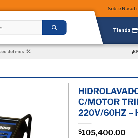
Sobre Nosotr
Tienda
¡E
os del mes
HIDROLAVADO
C/MOTOR TRIF
220V/60HZ –
Añadir
a la
Lista
de
105,400.00
$
deseos