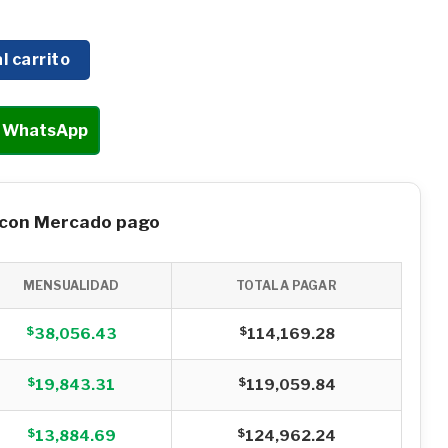
A HYUNDAI C/MOTOR TRIFÁSICO 20 HP 5800 PSI 220V/60H
l carrito
r WhatsApp
 con Mercado pago
MENSUALIDAD
TOTAL A PAGAR
$
$
38,056.43
114,169.28
$
$
19,843.31
119,059.84
$
$
13,884.69
124,962.24