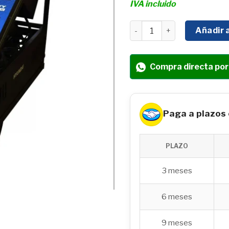
IVA incluido
HIDROLAVADORA ELÉCTRIC
Añadir a
Compra directa po
Paga a plazos
PLAZO
3 meses
6 meses
9 meses