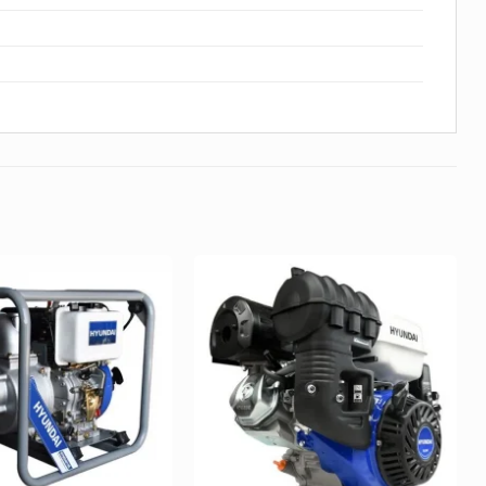
Añadir
Añadir
a la
a la
Lista de
Lista de
deseos
deseos