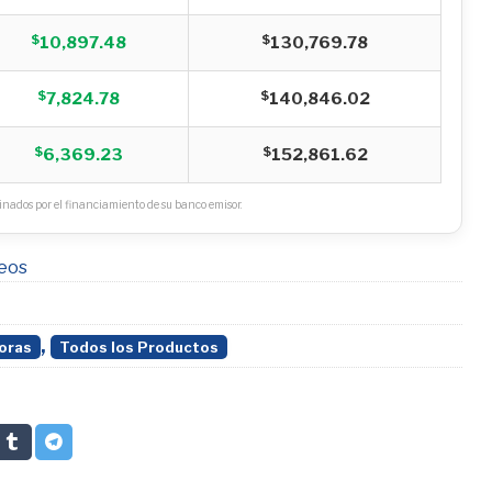
$
$
10,897.48
130,769.78
$
$
7,824.78
140,846.02
$
$
6,369.23
152,861.62
nados por el financiamiento de su banco emisor.
seos
,
oras
Todos los Productos