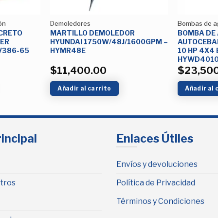
ón
Demoledores
Bombas de a
CRETO
MARTILLO DEMOLEDOR
BOMBA DE 
WER
HYUNDAI 1750W/48J/1600GPM –
AUTOCEBAN
KV386-65
HYMR48E
10 HP 4X4 
HYWD401
$
11,400.00
$
23,50
Añadir al carrito
Añadir al 
incipal
Enlaces Útiles
Envíos y devoluciones
tros
Política de Privacidad
Términos y Condiciones