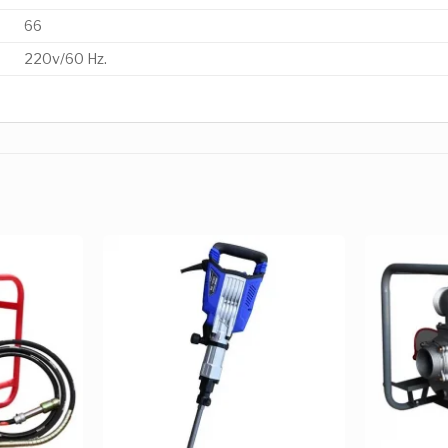
66
220v/60 Hz.
Añadir
Añadir
a la
a la
Lista de
Lista de
deseos
deseos