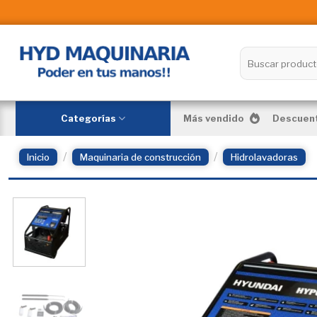
Skip
to
content
Buscar
por:
Categorías
Más vendido
Descuent
/
/
Inicio
Maquinaria de construcción
Hidrolavadoras