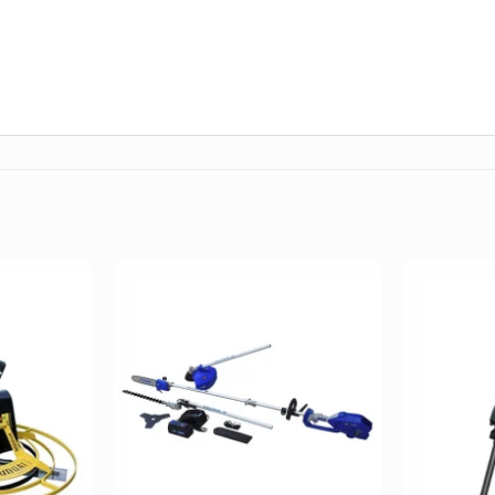
Añadir
Añadir
a la
a la
Lista de
Lista de
deseos
deseos