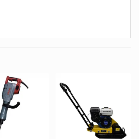
Añadir
Añadir
a la
a la
Lista de
Lista de
deseos
deseos