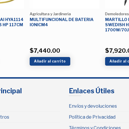
Agricultura y Jardineria
Demoledores
I HYA1114
MULTIFUNCIONAL DE BATERIA
MARTILLO
3 HP 117CM
IONICM4
SWEDISH 
1700W/70J
$
7,440.00
$
7,920.
Añadir al carrito
Añadir al 
incipal
Enlaces Útiles
Envíos y devoluciones
tros
Política de Privacidad
Términos y Condiciones