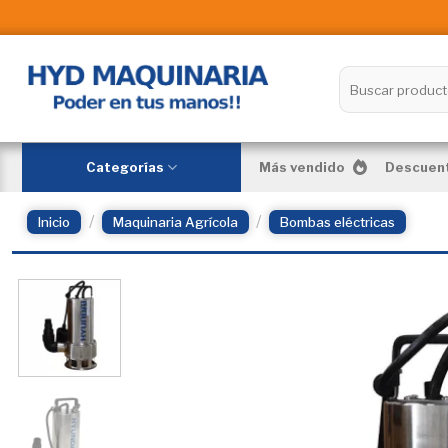
Skip
to
content
Buscar
por:
Categorías
Más vendido
Descuent
/
/
Inicio
Maquinaria Agrícola
Bombas eléctricas