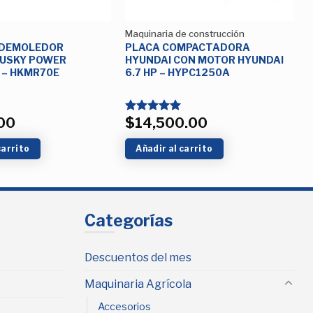
Maquinaria de construcción
 DEMOLEDOR
PLACA COMPACTADORA
HUSKY POWER
HYUNDAI CON MOTOR HYUNDAI
 – HKMR70E
6.7 HP – HYPC1250A
00
$
14,500.00
Valorado
con
5.00
de 5
carrito
Añadir al carrito
Categorías
Descuentos del mes
Maquinaria Agrícola
Accesorios