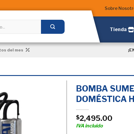
Sobre Nosotr
Tienda
¡E
os del mes
BOMBA SUME
DOMÉSTICA 
Añadir
a la
2,495.00
$
Lista
de
IVA incluido
deseos