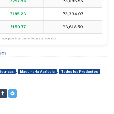
$
$
257.96
3,095.55
$
$
185.23
3,334.07
$
$
150.77
3,618.50
nados por el financiamiento de su banco emisor.
seos
,
,
éctricas
Maquinaria Agrícola
Todos los Productos