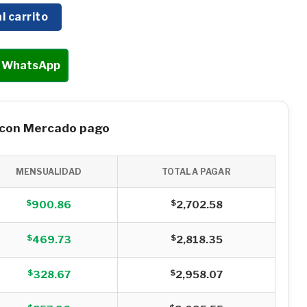
TRICA DOMÉSTICA HYUNDAI 850W - HYWSA850 cantidad
l carrito
r WhatsApp
 con Mercado pago
MENSUALIDAD
TOTAL A PAGAR
$
$
900.86
2,702.58
$
$
469.73
2,818.35
$
$
328.67
2,958.07