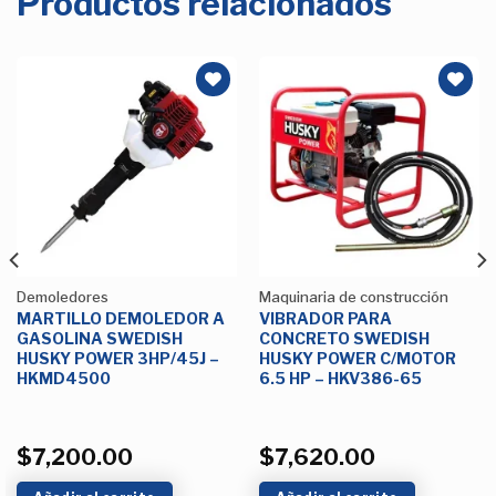
Productos relacionados
Añadir
Añadir
a la
a la
Lista de
Lista de
deseos
deseos
Demoledores
Maquinaria de construcción
MARTILLO DEMOLEDOR A
VIBRADOR PARA
GASOLINA SWEDISH
CONCRETO SWEDISH
HUSKY POWER 3HP/45J –
HUSKY POWER C/MOTOR
HKMD4500
6.5 HP – HKV386-65
$
7,200.00
$
7,620.00