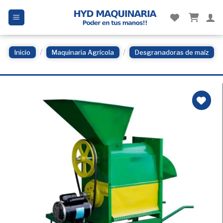
Skip
to
content
/
/
Inicio
Maquinaria Agrícola
Desgranadoras de maíz
Añadir
a la
Lista
de
deseos