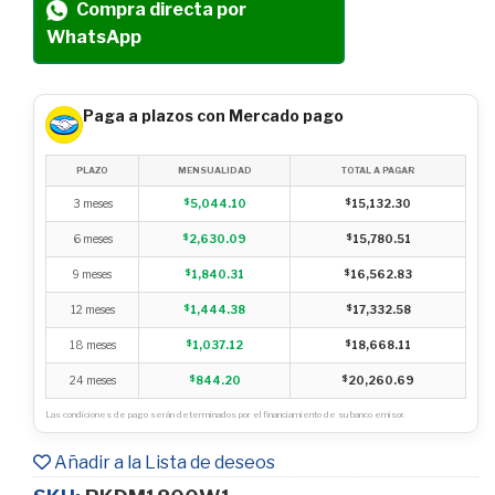
Compra directa por
WhatsApp
Paga a plazos con Mercado pago
PLAZO
MENSUALIDAD
TOTAL A PAGAR
3 meses
$
5,044.10
$
15,132.30
6 meses
$
2,630.09
$
15,780.51
9 meses
$
1,840.31
$
16,562.83
12 meses
$
1,444.38
$
17,332.58
18 meses
$
1,037.12
$
18,668.11
24 meses
$
844.20
$
20,260.69
Las condiciones de pago serán determinados por el financiamiento de su banco emisor.
Añadir a la Lista de deseos