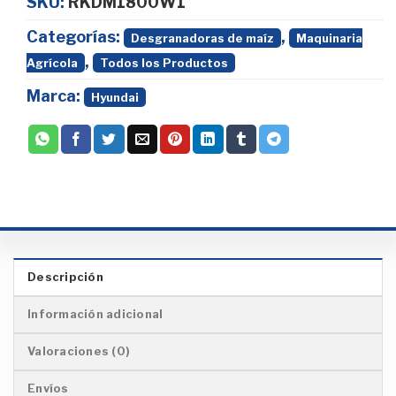
SKU:
RKDM1800W1
Categorías:
,
Desgranadoras de maíz
Maquinaria
,
Agrícola
Todos los Productos
Marca:
Hyundai
Descripción
Información adicional
Valoraciones (0)
Envíos